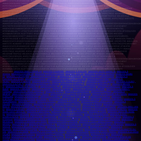
#MAGICIENPOURUNMARIAGE #MAGICIENPOURNOEL #LVENTRILOQUE # VENTRILOQUEPOURNOËL #MAGICIENBOURGOGNE
#MAGICIENSEINEETMARNE #MAGIEENFAMILLE #MAGICIEN FAMILIAL #MAGICIENPOURUNREPASDEFAMILLE #MAGICIENFAMILLE
#SPECTACLEDENOEL #CLOWN #MARIONNETTES # HOMME-ORCHESTRE #MUSICIEN #ARTISTE #CABARET # SENIORS
#SPECTACLEPOURSENIORS #HALLOWEEN #HUMORISTE #ANIMATION #ARTISTE #SPECTACLEPOURENFANT #MAGICIENPOURUNMARIAGE
#MAGICIENPOURUNMARIAGEDANSLYONNE #MARIONNETTEAFILS #DIJON #SPECTACLEDERUE #THEATRE #AGENCEDECOMMUNICATION
#TRAITEURSURMESURE #TRAITEURPARIS #VERNISSAGE #PARIS #TRAITEUR #PREMIUMQUALITY #MAGIC #SPECTACLE #AUXERRE #SENS
#AVALLON #TROYES #TROYESCHAMPAGNEMETROPOLE #MACON #NEVERS #DIJON #DIJONNAISE #DIJONMETROPOLE #DIJONVILLE
#DIJONMAVILLE #BLOGGER #TIKTOK #SALE #VIDEO #YOUTUBE #PAQUES #MAGIE #MARIAGE #SPECTACLEDENOEL #SPECTACLE #ARTISTE
#MARIAGE#SCULPTEURSURBALLONS #BALLONS FETESETSEREMONIES #
#MARIÉE#FIANCÉ#FIANCÉE#MARIEEWEDDINGS#FUTUREMARIEE#MARIAGEBOHEME#WEDDING#WEDDINGDRESS#WEDDINGHAIR#WEDDINGRING#
#ENTREPRISE#AGENCEEVENEMENTIELLE #AGENCEEVENEMENTIELLE #EVENT #EVENEMENTIEL #EVENTPLANNER #EVENEMENT
#AGENCEDECOMMUNICATION #EVENTS #MONACO#AGENCEEVENEMENTIELLE #AGENCE #FRANCE #TRAITEUREVENEMENTIEL
#PREMIUMQUALITY #TRAITEURSURMESURE #TRAITEUR #LATRACTIO NGOURMANDE #DESIGN #VERNISSAGE#FRENCHRIVIERA #FOODLOVER
#COMMUNICATION #LOFTPARIS #INAUGURATION #MAGICIENPOURUNMARIAGE #MAGIE #AUXERRE #DIJON #MÂCON #NEVERS
#ORLÉANS#BIBISCHOTT #MAGICIEN #SPECTACLEDEMAGIE #MAGICIENCLOSEUP #MAGICIENPOURUNMARIAGE #MAGICIENPOURNOEL
#LVENTRILOQUE # VENTRILOQUEPOURNOËL #MAGICIENBOURGOGNE #MAGICIENSEINEETMARNE #MAGIEENFAMILLE #MAGICIEN FAMILIAL
#MAGICIENPOURUNREPASDEFAMILLE #MAGICIENFAMILLE #SPECTACLEDENOEL #CLOWN #MARIONNETTES # HOMME-ORCHESTRE #MUSICIEN
#ARTISTE #CABARET # SENIORS #SPECTACLEPOURSENIORS #HALLOWEEN #HUMORISTE #ANIMATION #ARTISTE #SPECTACLEPOURENFANT
#MAGICIENPOURUNMARIAGE #MAGICIENPOURUNMARIAGEDANSLYONNE #MARIONNETTEAFILS #DIJON #SPECTACLEDERUE #THEATRE
#AGENCEDECOMMUNICATION #TRAITEURSURMESURE #TRAITEURPARIS #VERNISSAGE #PARIS #TRAITEUR #PREMIUMQUALITY #MAGIC
#SPECTACLE #AUXERRE #SENS #AVALLON #TROYES #TROYESCHAMPAGNEMETROPOLE #MACON #NEVERS #DIJON #DIJONNAISE
#DIJONMETROPOLE #DIJONVILLE #DIJONMAVILLE #BLOGGER #TIKTOK #SALE #VIDEO #YOUTUBE #PAQUES #MAGIE #MARIAGE
#SPECTACLEDENOEL #SPECTACLE #ARTISTE #MARIAGE#SCULPTEURSURBALLONS #BALLONS FETESETSEREMONIES #
#MARIÉE#FIANCÉ#FIANCÉE#MARIEEWEDDINGS#FUTUREMARIEE#MARIAGEBOHEME#WEDDING#WEDDINGDRESS#WEDDINGHAIR#WEDDINGRING#
#ENTREPRISE#AGENCEEVENEMENTIELLE #AGENCEEVENEMENTIELLE #EVENT #EVENEMENTIEL #EVENTPLANNER #EVENEMENT
#AGENCEDECOMMUNICATION #EVENTS #MONACO#AGENCEEVENEMENTIELLE #AGENCE #FRANCE #TRAITEUREVENEMENTIEL
#PREMIUMQUALITY #TRAITEURSURMESURE #TRAITEUR #LATRACTIONGOURMANDE #DESIGN #VERNISSAGE#FRENCHRIVIERA #FOODLOVER
#COMMUNICATION #LOFTPARIS #INAUGURATION #MAGICIENPOURUNMARIAGE #MAGIE #AUXERRE #DIJON #MÂCON #NEVERS
#ORLÉANS
MAGICIEN DANS L’YONNE 89,
MAGICIEN À AUXERRE
,
MAGICIEN À AVALLON
,
MAGICIEN HAUTE-SAÔNE 70
,
MAGICIEN À
VESOUL
,
MAGICIEN À NIÈVRE 58,
MAGICIEN À CHÂTEAU-CHINON,
MAGICIEN JURA 39,
MAGICIEN À LONS-LE-SAUNIER,
MAGICIEN DOUBS
25,
MAGICIEN À BESANÇON, MAGICIEN EN CÔTE D’OR 21,
MAGICIEN À CHENÔVE,
MAGICIEN À SAINT-APPOLINAIRE,
MAGICIEN À
FONTAINE-LES-DIJON,
MAGICIEN À LONGVIC
,
MAGICIEN À CHEVIGNY-SAINT-SAUVEUR
,
MAGICIEN À QUETIGNY,
MAGICIEN À
TALANT,
MAGICIEN À BEAUNE,
MAGICIEN À DIJON,
MAGICIEN EN SAÔNE-ET-LOIRE 71,
MAGICIEN PARAY-LE-MONIAL,
MAGICIEN À CLUNY,
MAGICIEN À AUTUN 71,
MAGICIEN À CHARNAY-LÈS-MÂCON, MAGICIEN À TOURNUS 71
,
MAGICIEN LE CREUSOT 71
,
MAGICIEN MÂCON
71,
MAGICIEN CHALON-SUR-SAÔNE 71,
MAGICIEN CANTAL 15
,
MAGICIEN À RIOM-ÈS-MONTAGNES
,
MAGICIEN À NAUCELLES,
MAGICIEN À
MURAT,
MAGICIEN À MAURIAC,
MAGICIEN À JUSSAC,
MAGICIEN À MAURS,
MAGICIEN À ARPAJON-SUR-CÈRE
,
MAGICIEN À CLERMONT-
FERRAND
,
M
AGICIEN EN HAUTE-SAVOIE 74,
MAGICIEN À PASSY,
MAGICIEN À ANNEMASSE,
MAGICIEN À ANNECY
,
MAGICIEN À
MEGÈVE,
MAGICIEN À CHAMONIX-MONT-BLANC,
MAGICIEN À SAINT-JULIEN-EN-GENEVOIS,
MAGICIEN À LA-ROCHE-SUR-FORON
,
MAGICIEN
À GAILLARD
,
MAGICIEN À BONNEVILLE, MAGICIEN À RUMILLY,
MAGICIEN À CRAN-GEVRIER
,
MAGICIEN À CLUSES
,
MAGICIEN
À
SEYNOD,
MAGICIEN À THONON-LES-BAINS
,
MAGICIEN DANS LE RHÔNE 69,
MAGICIEN
À MEYZIEU,
MAGICIEN À BRIGNAIS,
MAGICIEN À
VILLEURBANNE,
MAGICIEN À BRON,
MAGICIEN À ECULLY,
MAGICIEN À LIMONEST,
MAGICIEN À SAINT-GENIS-LAVAL,
MAGICIEN À
CALUIRE,
MAGICIEN À DARDILLY,
MAGICIEN À OULLINS, MAGICIEN À SAINT-PRIEST
,
MAGICIEN À GIVORS
,
MAGICIEN À PIERRE-
BÉNITE,
MAGICIEN À CHAMPAGNE-AU-MONT D’OR,
MAGICIEN À RILLIEUX-LA-PAPE,
MAGICIEN À TASSIN-LA-DEMI-LUNE,
MAGICIEN DANS L’AIN
01,
MAGICIEN À BELLEY, MAGICIEN ÎLE-DE-FRANCE
,
MAGICIEN VAL-DE-MARNE 94
,
MAGICIEN À VINCENNES
,
MAGICIEN À CRÉTEIL
,
MAGICIEN
SEINE-SAINT-DENIS 93
,
MAGICIEN À MONTREUIL
,
MAGICIEN YVELINES 78 À VERSAILLES
,
MAGICIEN À PARIS
,
MAGICIEN HAUTS-DE-SEINE
92
,
MAGICIEN À NANTERRE
,
MAGICIEN À RUEIL-MALMAISON
,
MAGICIEN À ASNIÈRES
,
MAGICIEN À COURBEVOIE
,
MAGICIEN À ISSY-
LESMOULINEAUX
,
MAGICIEN À BOULOGNE-BILLANCOURT
,
MAGICIEN À LEVALLOIS-PERRET
,
MAGICIEN À NEUILLY-SUR-SEINE
,
MAGICIEN À
OYONNAX
,
MAGICIEN À AMBÉRIEU-EN-BUGEY
,
MAGICIEN À BOURG-EN-BRESSE
,
MAGICIEN À BELLEGARDE-SUR-VALSERINE
,
MAGICIEN À
MEXIMIEUX
,
MAGICIEN À DIVONNE-LES-BAINS
,
MAGICIEN À FERNEY-VOLTAIRE
,
MAGICIEN À SAINT-GENIS-POUILLY
,
MAGICIEN À
MERIBEL
,
MAGICIEN À GEX
,
MAGICIEN DANS L’ALLIER 03
,
MAGICIEN À COMMENTRY
,
MAGICIEN À SAINT-POURÇAIN-SUR SIOULE
,
MAGICIEN À
GANNAT
,
MAGICIEN À BELLERIVE-SUR-ALLIER
,
MAGICIEN À DOMÉRAT
,
MAGICIEN À YZEURE
,
MAGICIEN À CUSSET
,
MAGICIEN À
MOULINS
,
MAGICIEN À MONTLUÇON
,
MAGICIEN À VICHY
,
MAGICIEN DANS LE VAR 83
,
MAGICIEN À BRIGNOLES
,
MAGICIEN À LA VALETTE-DU-
VAR
,
MAGICIEN À LA GARDE
,
MAGICIEN À SIX-FOURS-LES-PLAGES,
MAGICIEN À CAVALAIRE,
MAGICIEN À SAINT TROPEZ
,
MAGICIEN À LA CROIX
VALMER
,
MAGICIEN AU LAVANDOU
,
MAGICIEN À SAINT-RAPHAËL
,
MAGICIEN À DRAGUIGNAN
,
MAGICIEN À FRÉJUS
,
MAGICIEN À
HYÈRES
,
MAGICIEN À LA SEYNE-SUR-MER
,
MAGICIEN À TOULON
,
MAGICIEN LYON
,
MAGICIEN ANNIVERSAIRE
,
MAGICIEN À GENÈVE EN
SUISSE
MAGICIEN À CARPENTRAS
,
MAGICIEN À ORANGE
,
MAGICIEN À AVIGNON
,
MAGICIEN À MONACO
,
MAGICIEN À MANDELIEU-LA-