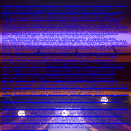
VENTRILOQUE DANS L’YONNE 89
,
VENTRILOQUE À AUXERRE
,
VENTRILOQUE À AVALLON
,
VENTRILOQUE HAUTE-SAÔNE 70
,
VENTRILOQUE À
VESOUL
,
VENTRILOQUE À NIÈVRE 58
,
VENTRILOQUE À CHÂTEAU-CHINON
,
VENTRILOQUE JURA 39
,
VENTRILOQUE À LONS-LE-
SAUNIER
,
VENTRILOQUE DOUBS 25
,
VENTRILOQUE À BESANÇON
,
VENTRILOQUE EN CÔTE D’OR 21
,
VENTRILOQUE À
CHENÔVE
,
VENTRILOQUE À SAINT-APPOLINAIRE
,
VENTRILOQUE À FONTAINE-LES-DIJON
,
VENTRILOQUE À LONGVIC
,
VENTRILOQUE À
CHEVIGNY-SAINT-SAUVEUR
,
VENTRILOQUE À QUETIGNY
,
VENTRILOQUE À TALANT
,
VENTRILOQUE À BEAUNE
,
VENTRILOQUE À
DIJON
,
VENTRILOQUE EN SAÔNE-ET-LOIRE 71
,
VENTRILOQUE À PARAY-LE-MONIAL
,
VENTRILOQUE À CLUNY
, VENTRILOQUE À AUTUN
71
VENTRILOQUE À CHARNAY-LÈS-MÂCON
,
VENTRILOQUE À TOURNUS 71
,
VENTRILOQUE LE CREUSOT 71
,
VENTRILOQUE À MÂCON
71
,
VENTRILOQUE À CHALON-SUR-SAÔNE 71
,
VENTRILOQUE CANTAL 15
,
VENTRILOQUE À RIOM-ÈS-MONTAGNES
,
VENTRILOQUE À
NAUCELLES
,
VENTRILOQUE À MURAT
,
VENTRILOQUE À MAURIAC
,
VENTRILOQUE À JUSSAC
,
VENTRILOQUE À MAURS
,
VENTRILOQUE À
ARPAJON-SUR-CÈRE
,
VENTRILOQUE À CLERMONT-FERRAND
,
VENTRILOQUE EN HAUTE-SAVOIE 74
,
VENTRILOQUE À PASSY
,
VENTRILOQUE
À ANNEMASSE
,
VENTRILOQUE À ANNECY
,
VENTRILOQUE À MEGÈVE
,
VENTRILOQUE À CHAMONIX-MONT-BLANC
,
VENTRILOQUE À SAINT-
JULIEN-EN-GENEVOIS
,
VENTRILOQUE À LA-ROCHE-SUR-FORON
,
VENTRILOQUE À GAILLARD
,
VENTRILOQUE À BONNEVILLE
,
VENTRILOQUE À
RUMILLY
,
VENTRILOQUE À CRAN-GEVRIER
,
VENTRILOQUE À CLUSES
,
VENTRILOQUE À SEYNOD
,
VENTRILOQUE À THONON-LES-
BAINS
,
VENTRILOQUE DANS LE RHÔNE 69,
VENTRILOQUE À MEYZIEU
,
VENTRILOQUE À BRIGNAIS
,
VENTRILOQUE À
VILLEURBANNE
,
VENTRILOQUE À BRON
,
VENTRILOQUE À ECULLY
,
VENTRILOQUE À LIMONEST,
VENTRILOQUE À SAINT-GENIS-
LAVAL
,
VENTRILOQUE À CALUIRE
,
VENTRILOQUE À DARDILLY
,
VENTRILOQUE À OULLINS
,
VENTRILOQUE À SAINT-PRIEST
,
VENTRILOQUE À
GIVORS
,
VENTRILOQUE À PIERRE-BÉNITE
,
VENTRILOQUE À CHAMPAGNE-AU-MONT D’OR
,
VENTRILOQUE À RILLIEUX-LA-PAPE
,
VENTRILOQUE
À TASSIN-LA-DEMI-LUNE
,
VENTRILOQUE DANS L’AIN 01
,
VENTRILOQUE À BELLEY
,
VENTRILOQUE À ÎLE-DE-FRANCE
,
VENTRILOQUE VAL-DE-
MARNE 94
,
VENTRILOQUE À VINCENNES
,
VENTRILOQUE À CRÉTEIL
,
VENTRILOQUE SEINE-SAINT-DENIS 93
,
VENTRILOQUE À
MONTREUIL
,
VENTRILOQUE YVELINES 78 À VERSAILLES
,
VENTRILOQUE À PARIS
,
VENTRILOQUE HAUTS-DE-SEINE 92
,
VENTRILOQUE À
NANTERRE
,
VENTRILOQUE À RUEIL-MALMAISON
,
VENTRILOQUE À ASNIÈRES
,
VENTRILOQUE À COURBEVOIE
,
VENTRILOQUE À ISSY-LES-
MOULINEAUX
,
VENTRILOQUE À BOULOGNE-BILLANCOURT
,
VENTRILOQUE À LEVALLOIS-PERRET
,
VENTRILOQUE À NEUILLY-SUR-
SEINE
,
VENTRILOQUE À OYONNAX
,
VENTRILOQUE À AMBÉRIEU-EN-BUGEY
,
VENTRILOQUE À BOURG-EN-BRESSE
,
VENTRILOQUE À
BELLEGARDE-SUR-VALSERINE
,
VENTRILOQUE À MEXIMIEUX
,
VENTRILOQUE À DIVONNE-LES-BAINS
,
VENTRILOQUE À FERNEY-
VOLTAIRE
,
VENTRILOQUE À SAINT-GENIS-POUILLY
,
VENTRILOQUE À MERIBEL
,
MAGICIEN À GEX
,
VENTRILOQUE DANS L’ALLIER
03
,
VENTRILOQUE À COMMENTRY
,
VENTRILOQUE À SAINT-POURÇAIN-SUR SIOULE
,
VENTRILOQUE À GANNAT
,
VENTRILOQUE À BELLERIVE-
SUR-ALLIER
,
VENTRILOQUE À DOMÉRAT
,
VENTRILOQUE À YZEURE
,
VENTRILOQUE À CUSSET
,
VENTRILOQUE À MOULINS
,
VENTRILOQUE À
MONTLUÇON
,
VENTRILOQUE À VICHY
,
VENTRILOQUE DANS LE VAR 83
,
VENTRILOQUE À BRIGNOLES
,
VENTRILOQUE À LA VALETTE-DU-
VAR
,
VENTRILOQUE À LA GARDE
,
VENTRILOQUE À SIX-FOURS-LES-PLAGES
,
VENTRILOQUE À CAVALAIRE
,
VENTRILOQUE À SAINT
TROPEZ
,
VENTRILOQUE À LA CROIX VALMER
,
VENTRILOQUE AU LAVANDOU
,
VENTRILOQUE À SAINT-RAPHAËL
,
VENTRILOQUE À
DRAGUIGNAN
,
VENTRILOQUE À FRÉJUS
,
VENTRILOQUE À HYÈRES
,
VENTRILOQUE À LA SEYNE-SUR-MER
,
VENTRILOQUE À
TOULON
,
VENTRILOQUE À LYON
,
VENTRILOQUE POUR ANNIVERSAIRE
,
VENTRILOQUE À GENÈVE EN SUISSE
,
VENTRILOQUE À
CARPENTRAS
,
VENTRILOQUE À ORANGE
,
VENTRILOQUE À AVIGNON
,
VENTRILOQUE À MONACO
,
VENTRILOQUE À MANDELIEU-LA-
NAPOULE
,
VENTRILOQUE À VALLAURIS
,
VENTRILOQUE À MENTON
,
VENTRILOQUE À SAINT-LAURENT-DU-VAR
,
VENTRILOQUE À
NICE
,
VENTRILOQUE À LE CANNET
,
VENTRILOQUE À CAGNES-SUR-MER
,
VENTRILOQUE À GRASSE
,
VENTRILOQUE À ANTIBES
,
VENTRILOQUE
À CANNES
,
VENTRILOQUE EN SUISSE
,
VENTRILOQUE CANTON DE VAUD
,
VENTRILOQUE À PRILLY
,
VENTRILOQUE À GLAND
,
VENTRILOQUE À
PULLY
,
VENTRILOQUE À MORGES
,
VENTRILOQUE À VEVEY
,
VENTRILOQUE À RENENS
,
VENTRILOQUE À NYON
,
VENTRILOQUE À
MONTREUX
,
VENTRILOQUE À YVERDON-LES-BAINS
,
VENTRILOQUE CANTON GENÈVE
,
VENTRILOQUE À LE GRAND-
SACONNEX
,
VENTRILOQUE À VERSOIX À THÔNEX
,
VENTRILOQUE À ONEX
,
VENTRILOQUE À MEYRIN
,
VENTRILOQUE À LANCY
,
VENTRILOQUE
À VERNIER
,
VENTRILOQUE À CAROUGE
,
VENTRILOQUE GENÈVE SUISSE
,
VENTRILOQUE LAUSANNE SUISSE
,
VENTRILOQUE POUR UN
PARTICULIER
,
VENTRILOQUE POUR UN MARIAGE
,
VENTRILOQUE POUR UN MARIAGE À LYON
,
VENTRILOQUE POUR ENFANTS
,
VENTRILOQUE
POUR ARBRE DE NOËL
,
VENTRILOQUE EN ENTREPRISE
,
VENTRILOQUE ANIMATION SOIRÉE D’ENTREPRISE
,
VENTRILOQUE SPECTACLE
ENFANTS
,
VENTRILOQUE EN BOURGOGNE-FRANCHE-COMTÉ
,
VENTRILOQUE TERRITOIRE DE BELFORT
,
VENTRILOQUE À
BELFORT,
MAGICIEN ET SPECTACLE DE MAGIE POUR UN SPECTACLE DE NOËL, MAGICIEN CLOSE-UP POUR L’ANIMATION D’UN MARIAGE OU
L’ANIMATION D’UN SÉMINAIRE DANS TOUS LES DÉPARTEMENTS FRANÇAIS 01 AIN · 02 AISNE · 03 ALLIER · 10 AUBE · 13 BOUCHES-DU-RHÔNE
· 14 CALVADOS · 15 CANTAL · 18 CHER · 19 CORRÈZE · 21 CÔTE-D’OR · 25 DOUBS · 27 EURE · 28 EURE-ET-LOIR · 36 INDRE · 37 INDRE-ET-
LOIRE · 38 ISÈRE · 39 JURA · 40 LANDES · 41 LOIR-ET-CHER · 42 LOIRE · 43 HAUTE-LOIRE · 44 LOIRE-ATLANTIQUE · 45 LOIRET · 46 LOT · 47
LOT-ET-GARONNE · 48 LOZÈRE · 49 MAINE-ET-LOIRE · 50 MANCHE · 51 MARNE · 52 HAUTE-MARNE · 53 MAYENNE · 54 MEURTHE-ET-
MOSELLE · 55 MEUSE · 56 MORBIHAN · 57 MOSELLE · 58 NIÈVRE · 60 OISE · 61 ORNE · 67 BAS-RHIN · 68 HAUT-RHIN · 69 RHÔNE · 70
HAUTE-SAÔNE · 71 SAÔNE-ET-LOIRE · 72 SARTHE · 73 SAVOIE · 74 HAUTE-SAVOIE · 75 PARIS · 77 SEINE-ET-MARNE · 78 YVELINES · 79
DEUX-SÈVRES · 80 SOMME · 88 VOSGES ·
89 YONNE · 90 TERRITOIRE DE BELFORT · 91 ESSONNE · 92 HAUTS-DE-SEINE · 93 SEINE-SAINT-
DENIS · 94 VAL-DE-MARNE · 95 VAL-D’OISE
MAGIE CLOSE-UP YVELINES – MAGIE CLOSE-UP VAL-DE-MARNE – MAGIE CLOSE-UP VAL D’OISE –
MAGIE CLOSE-UP SEINE-SAINT-DENIS – MAGIE CLOSE-UP SEINE-ET-MARNE – MAGIE CLOSE-UP HAUTS-DE-SEINE – MAGIE CLOSE-UP
ESSONNE. MAGICIEN POUR ANNIVERSAIRE ADULTE
#BIBISCHOTT #MAGICIEN #SPECTACLEDEMAGIE #MAGICIENCLOSEUP